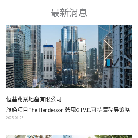
跳
最新消息
至
主
要
內
容
恒基兆業地產有限公司
旗艦項目The Henderson 體現G.I.V.E.可持續發展策略
2025-06-26