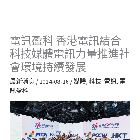
跳
至
主
要
電訊盈科 香港電訊結合
內
科技媒體電訊力量推進社
容
會環境持續發展
最新消息
/
2024-08-16
/
媒體
,
科技
,
電訊
,
電
訊盈科