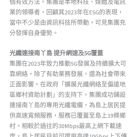
個有效方法。集團是本地科技、媒體及電訊
業的領導者，回顧其2023年在ESG的表現，
當中不少是由資訊科技所帶動，可見集團充
分發揮自身優勢。
光纖連接南丫島 提升網速及5G覆蓋
集團在2023年致力推動5G發展及持續擴大可
靠網絡，除了有助業務發展，還為社會帶來
正面影響。在政府「擴展光纖網絡至偏遠地
區鄉村資助計劃」的支持下，集團成功鋪設
連接南丫島的專用光纖電纜，為島上居民提
供高速寬頻服務，服務已覆蓋至島上19條鄉
村。相較於過往的30Mbps最高上網下載速
度，島上居民目前可選用高達10Gbps上下傳